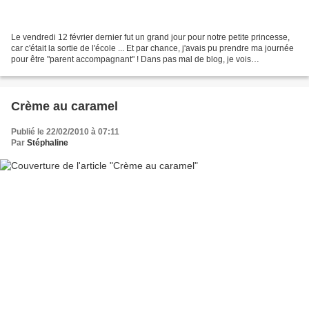
Le vendredi 12 février dernier fut un grand jour pour notre petite princesse,
car c'était la sortie de l'école ... Et par chance, j'avais pu prendre ma journée
pour être "parent accompagnant" ! Dans pas mal de blog, je vois
régulièrement des sorties de-ci...
Crème au caramel
Publié le 22/02/2010 à 07:11
Par
Stéphaline