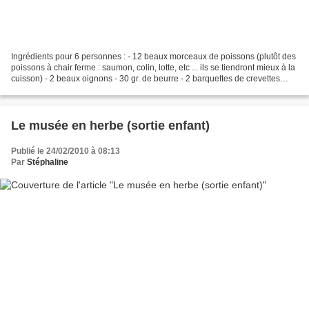
Ingrédients pour 6 personnes : - 12 beaux morceaux de poissons (plutôt des
poissons à chair ferme : saumon, colin, lotte, etc ... ils se tiendront mieux à la
cuisson) - 2 beaux oignons - 30 gr. de beurre - 2 barquettes de crevettes
roses - 1 verre de...
Le musée en herbe (sortie enfant)
Publié le 24/02/2010 à 08:13
Par
Stéphaline