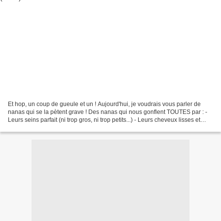
Et hop, un coup de gueule et un ! Aujourd'hui, je voudrais vous parler de
nanas qui se la pètent grave ! Des nanas qui nous gonflent TOUTES par : -
Leurs seins parfait (ni trop gros, ni trop petits...) - Leurs cheveux lisses et
brillants à souhait (jamais...