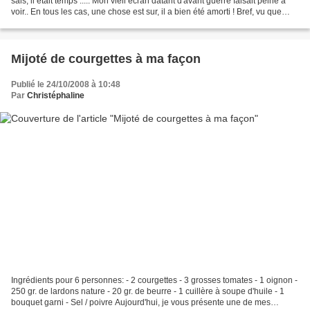
sais, il était temps ..... Mon vieil écran datant d'avant guerre faisait peine a
voir.. En tous les cas, une chose est sur, il a bien été amorti ! Bref, vu que
nous changeant...
Mijoté de courgettes à ma façon
Publié le 24/10/2008 à 10:48
Par
Christéphaline
Ingrédients pour 6 personnes: - 2 courgettes - 3 grosses tomates - 1 oignon -
250 gr. de lardons nature - 20 gr. de beurre - 1 cuillère à soupe d'huile - 1
bouquet garni - Sel / poivre Aujourd'hui, je vous présente une de mes