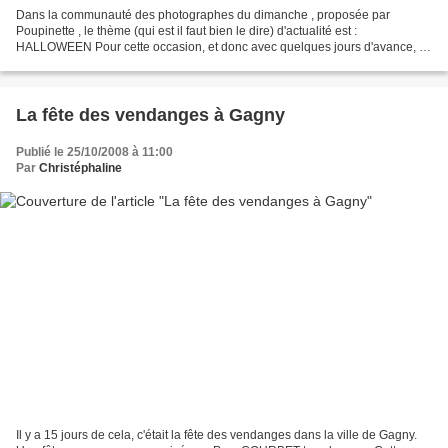
Dans la communauté des photographes du dimanche , proposée par
Poupinette , le thème (qui est il faut bien le dire) d'actualité est :
HALLOWEEN Pour cette occasion, et donc avec quelques jours d'avance, je
vous souhaite d'excellente faire d'halloween...
La fête des vendanges à Gagny
Publié le 25/10/2008 à 11:00
Par
Christéphaline
Il y a 15 jours de cela, c'était la fête des vendanges dans la ville de Gagny.