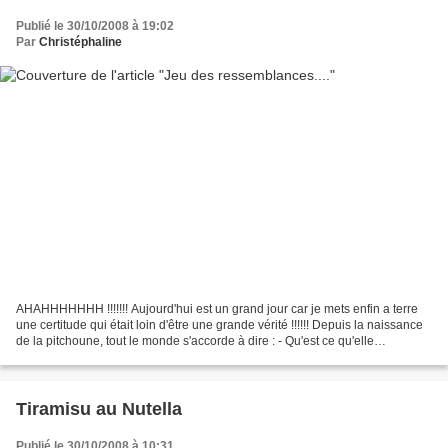
Publié le 30/10/2008 à 19:02
Par
Christéphaline
AHAHHHHHHH !!!!!!! Aujourd'hui est un grand jour car je mets enfin a terre
une certitude qui était loin d'être une grande vérité !!!!!! Depuis la naissance
de la pitchoune, tout le monde s'accorde à dire : - Qu'est ce qu'elle
ressemble à son papa - Hoooo...
Tiramisu au Nutella
Publié le 30/10/2008 à 10:31