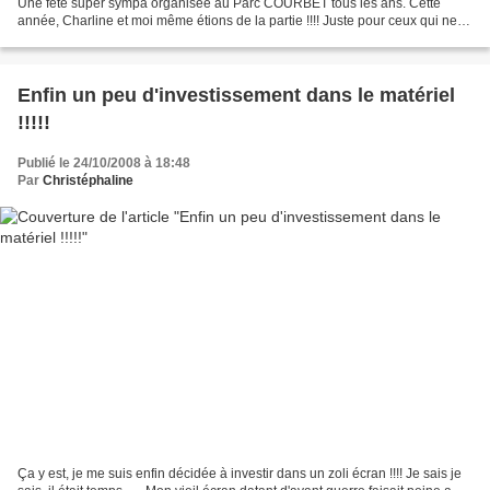
Une fête super sympa organisée au Parc COURBET tous les ans. Cette
année, Charline et moi même étions de la partie !!!! Juste pour ceux qui ne
connaissent pas, la fête des...
Enfin un peu d'investissement dans le matériel
!!!!!
Publié le 24/10/2008 à 18:48
Par
Christéphaline
Ça y est, je me suis enfin décidée à investir dans un zoli écran !!!! Je sais je