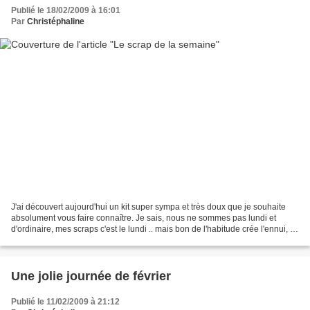
Publié le 18/02/2009 à 16:01
Par
Christéphaline
J'ai découvert aujourd'hui un kit super sympa et très doux que je souhaite
absolument vous faire connaître. Je sais, nous ne sommes pas lundi et
d'ordinaire, mes scraps c'est le lundi .. mais bon de l'habitude crée l'ennui, et
de l''ennui sur mon p'tit...
Une jolie journée de février
Publié le 11/02/2009 à 21:12