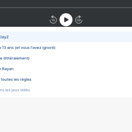
 DayZ
 a 13 ans (et vous l'avez ignoré)
e (littéralement)
im Rayan
 toutes les règles
s les jeux vidéo
us choquant de Rockstar ? - Le scandale BULLY
e plus moche de Steam
du RÊVE tourne au CAUCHEMAR