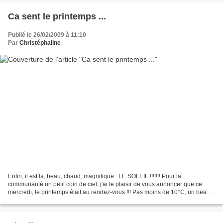
Ca sent le printemps ...
Publié le 26/02/2009 à 11:10
Par
Christéphaline
Enfin, il est la, beau, chaud, magnifique : LE SOLEIL !!!!!!! Pour la
communauté un petit coin de ciel, j'ai le plaisir de vous annoncer que ce
mercredi, le printemps était au rendez-vous !!! Pas moins de 10°C, un beau
ciel bleu, et du soleil ! Du coup,...