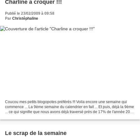
Charline a croquer !!!
Publié le 23/02/2009 à 09:58
Par
Christéphaline
Coucou mes petits blogopotes préférés !!! Voila encore une semaine qui
commence ... La 9ème semaine du calendrier en fait ... Et puis, déjà la 9ème
... ce qui signifie que nous avons déjà traversé près de 17% de l'année 2009
!!!! Le temps file si vite,...
Le scrap de la semaine