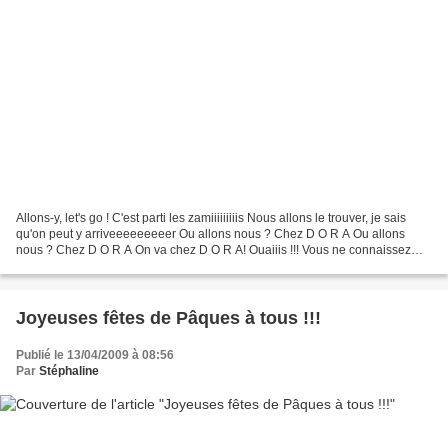
Allons-y, let's go ! C'est parti les zamiiiiiiiiis Nous allons le trouver, je sais
qu'on peut y arriveeeeeeeeer Ou allons nous ? Chez D O R A Ou allons
nous ? Chez D O R A On va chez D O R A! Ouaiiis !!! Vous ne connaissez
pas ???? Ben ça doit certainement...
Joyeuses fêtes de Pâques à tous !!!
Publié le 13/04/2009 à 08:56
Par
Stéphaline