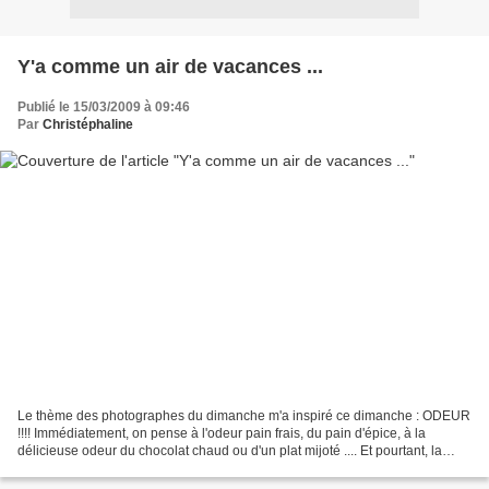
Y'a comme un air de vacances ...
Publié le 15/03/2009 à 09:46
Par
Christéphaline
Le thème des photographes du dimanche m'a inspiré ce dimanche : ODEUR
!!!! Immédiatement, on pense à l'odeur pain frais, du pain d'épice, à la
délicieuse odeur du chocolat chaud ou d'un plat mijoté .... Et pourtant, la
gourmande qui sommeil en moi a préféré...