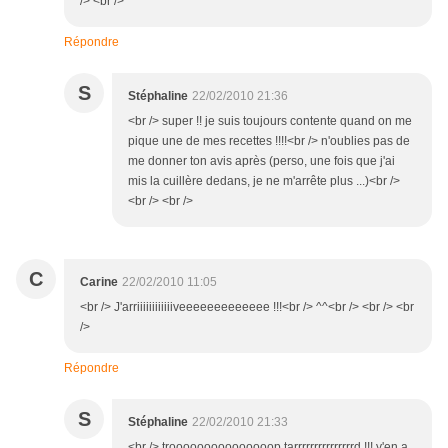
/> <br />
Répondre
S
Stéphaline
22/02/2010 21:36
<br /> super !! je suis toujours contente quand on me
pique une de mes recettes !!!!<br /> n'oublies pas de
me donner ton avis après (perso, une fois que j'ai
mis la cuillère dedans, je ne m'arrête plus ...)<br />
<br /> <br />
C
Carine
22/02/2010 11:05
<br /> J'arriiiiiiiiiiiiveeeeeeeeeeeee !!!<br /> ^^<br /> <br /> <br
/>
Répondre
S
Stéphaline
22/02/2010 21:33
<br /> trooooooooooooooop tarrrrrrrrrrrrrrrd !!! y'en a