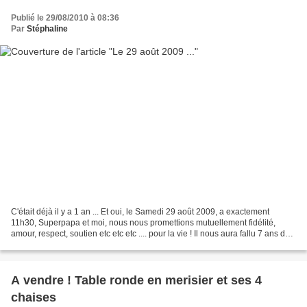
Publié le 29/08/2010 à 08:36
Par
Stéphaline
C'était déjà il y a 1 an ... Et oui, le Samedi 29 août 2009, a exactement
11h30, Superpapa et moi, nous nous promettions mutuellement fidélité,
amour, respect, soutien etc etc etc .... pour la vie ! Il nous aura fallu 7 ans de
vie commune pour arriver...
A vendre ! Table ronde en merisier et ses 4
chaises