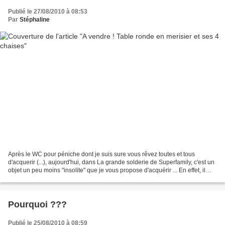
Publié le 27/08/2010 à 08:53
Par
Stéphaline
Après le WC pour péniche dont je suis sure vous rêvez toutes et tous
d'acquerir (...), aujourd'hui, dans La grande solderie de Superfamily, c'est un
objet un peu moins "insolite" que je vous propose d'acquérir ... En effet, il
s'agit d'une superbe table...
Pourquoi ???
Publié le 25/08/2010 à 08:59