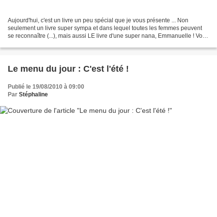
Aujourd'hui, c'est un livre un peu spécial que je vous présente ... Non
seulement un livre super sympa et dans lequel toutes les femmes peuvent
se reconnaître (...), mais aussi LE livre d'une super nana, Emmanuelle ! Vous
la connaissez peut être de par...
Le menu du jour : C'est l'été !
Publié le 19/08/2010 à 09:00
Par
Stéphaline