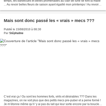
temps, les barbecues et belles promenades au clair de lune se font la malle
... Au revoir belles fleurs de saison ayant égaillé mon printemps ! Au revoir
beau soleil lumineux...
Mais sont donc passé les « vrais » mecs ???
Publié le 15/08/2010 à 08:30
Par
Stéphaline
C’est vrai ça ! Ou sont les hommes forts, virils et désirables ??? Dans les
magazines, on ne voit plus que des petits mecs pre-puber et a peine formé !
Je m’étonne même qu’il ‘y ai pas du lait qui leur sorte encore par la boucle