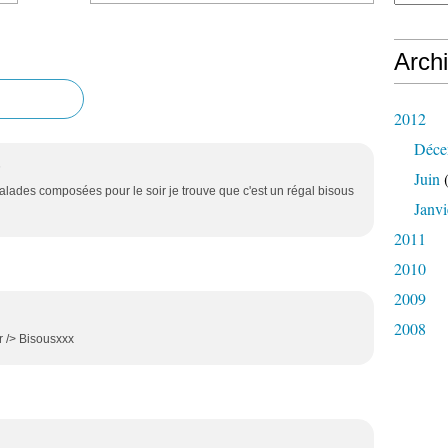
Arch
2012
Déce
5
Juin
(
alades composées pour le soir je trouve que c'est un régal bisous
Janvi
2011
2010
2009
2008
r /> Bisousxxx