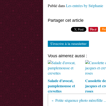
Publié dans
Les entrées by Stéphanie
Partager cet article
Re
S'inscrire à la newsletter
Vous aimerez aussi :
Salade d'avocat,
Cassolette de
pamplemousse et
jacques et cr
crevettes
roses
Petite séquence photo mère/fille ..