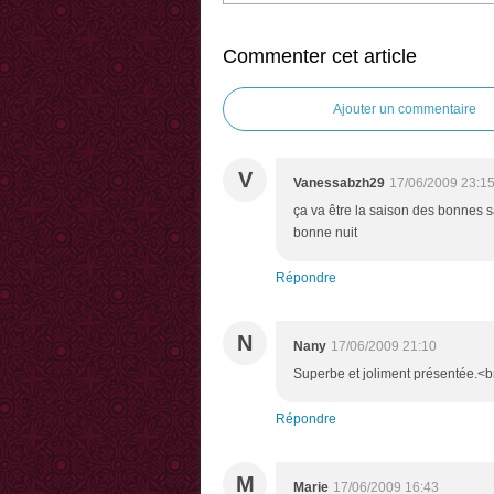
Commenter cet article
Ajouter un commentaire
V
Vanessabzh29
17/06/2009 23:1
ça va être la saison des bonnes s
bonne nuit
Répondre
N
Nany
17/06/2009 21:10
Superbe et joliment présentée.<b
Répondre
M
Marie
17/06/2009 16:43