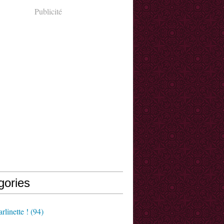
Publicité
gories
rlinette !
(94)