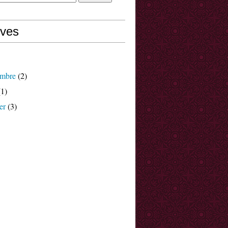
ives
mbre
(2)
1)
er
(3)