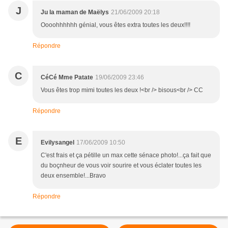
J
Ju la maman de Maëlys
21/06/2009 20:18
Oooohhhhhh génial, vous êtes extra toutes les deux!!!!
Répondre
C
CéCé Mme Patate
19/06/2009 23:46
Vous êtes trop mimi toutes les deux !<br /> bisous<br /> CC
Répondre
E
Evilysangel
17/06/2009 10:50
C'est frais et ça pétille un max cette sénace photo!...ça fait que
du boçnheur de vous voir sourire et vous éclater toutes les
deux ensemble!...Bravo
Répondre