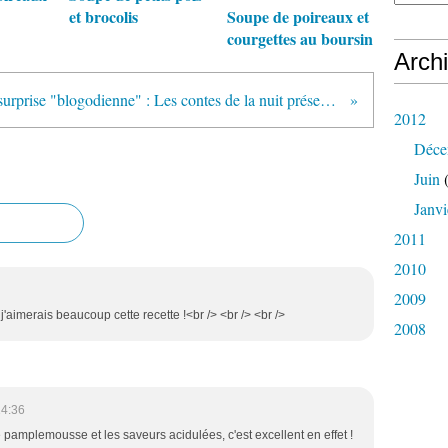
et brocolis
Soupe de poireaux et
courgettes au boursin
Arch
Une belle surprise "blogodienne" : Les contes de la nuit présentés par Michel Ocelot
2012
Déce
Juin
(
Janvi
2011
2010
2009
 j'aimerais beaucoup cette recette !<br /> <br /> <br />
2008
14:36
le pamplemousse et les saveurs acidulées, c'est excellent en effet !