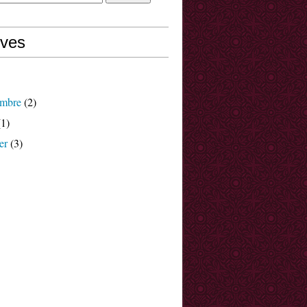
ives
mbre
(2)
1)
er
(3)