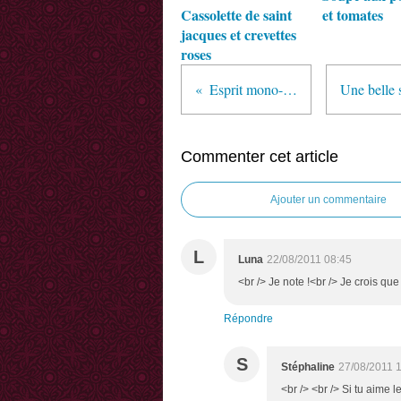
Cassolette de saint
et tomates
jacques et crevettes
roses
Esprit mono-tâche ...
Commenter cet article
Ajouter un commentaire
L
Luna
22/08/2011 08:45
<br /> Je note !<br /> Je crois que
Répondre
S
Stéphaline
27/08/2011 
<br /> <br /> Si tu aime 