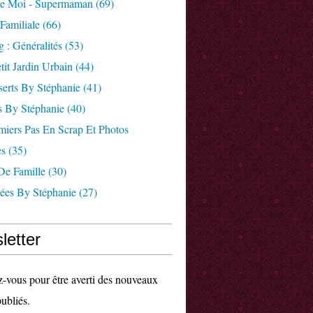
e Moi - Supermaman
(69)
 Familiale
(66)
 : Généralités
(53)
tit Jardin Urbain
(44)
serts By Stéphanie
(41)
s By Stéphanie
(40)
miers Pas En Scrap Et Photos
es
(35)
 De Famille
(30)
rées By Stéphanie
(27)
letter
vous pour être averti des nouveaux
publiés.