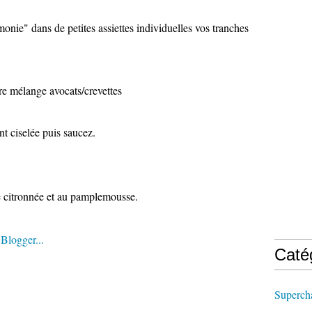
monie" dans de petites assiettes individuelles vos tranches
otre mélange avocats/crevettes
t ciselée puis saucez.
ce citronnée et au pamplemousse.
Caté
Supercha