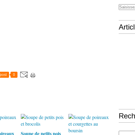
Artic
post
0
Rech
oireaux
Soupe de petits pois