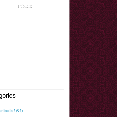
Publicité
gories
rlinette !
(94)