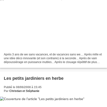
Après 3 ans de we sans vacances, et de vacances sans we.... Après mille et
une idée déco innovante (et son contraire) à la seconde... Après de vain
dépoussiérage en puissance inutiles... Après le clouage répétitif de plus
d'une tonne de clous et vis......
Les petits jardiniers en herbe
Publié le 08/06/2008 à 15:45
Par
Christian et Stéphanie