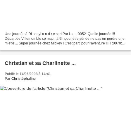
Une journée à Di sneyl a n d r e sort Par i s ... :0052: Quelle journée !!!
Départ de Villemomble ce matin à 9h pour être sûr de ne pas en perdre une
miette ... Super journée chez Mickey ! C'est parti pour l'aventure !!!!!! :0070:
:0070: :0070: Un peu...
Christian et sa Charlinette ...
Publié le 14/06/2008 à 14:41
Par
Christéphaline