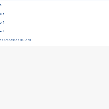
e 6
e 5
e 4
e 3
s créatrices de la VF !
e 2
e 1
e Mektoub My Love arrive enfin ! Rencontre avec Shaïn Boumedine et Sal
i : après Toni en famille
elle réalise le bouleversant Dites lui que je l'aime
ais ! Rencontre autour de Vie privée de Rebecca Zlotowski
 de Marguerite, Grave... Rencontre avec Ella Rumpf