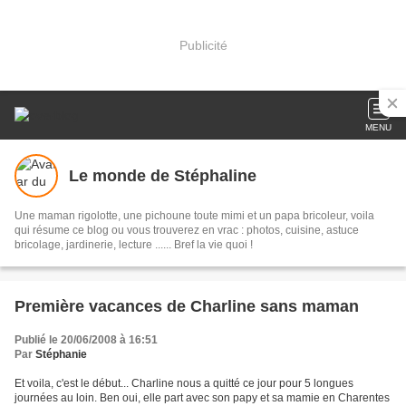
Publicité
MENU
Le monde de Stéphaline
Une maman rigolotte, une pichoune toute mimi et un papa bricoleur, voila
qui résume ce blog ou vous trouverez en vrac : photos, cuisine, astuce
bricolage, jardinerie, lecture ...... Bref la vie quoi !
Première vacances de Charline sans maman
Publié le 20/06/2008 à 16:51
Par
Stéphanie
Et voila, c'est le début... Charline nous a quitté ce jour pour 5 longues
journées au loin. Ben oui, elle part avec son papy et sa mamie en Charentes