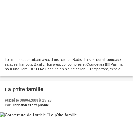
Le mini potager urbain avec dans l'ordre : Radis, fraises, persil, poireaux,
salades, haricots, Basilic, Tomates, concombres et Courgettes !!!!! Pas mal
pour une 1ère !!!!! :0004: Charline en pleine action ... L'important, c'est la
rose, l'important c'est...
La p'tite famille
Publié le 08/06/2008 à 15:23
Par
Christian et Stéphanie