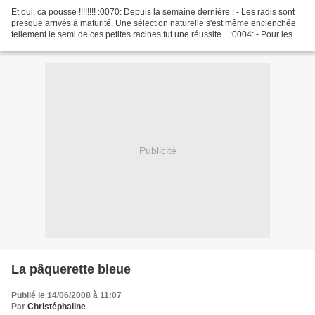
Et oui, ca pousse !!!!!!!! :0070: Depuis la semaine dernière : - Les radis sont
presque arrivés à maturité. Une sélection naturelle s'est même enclenchée
tellement le semi de ces petites racines fut une réussite... :0004: - Pour les
poireaux, c'est plus...
Publicité
La pâquerette bleue
Publié le 14/06/2008 à 11:07
Par
Christéphaline