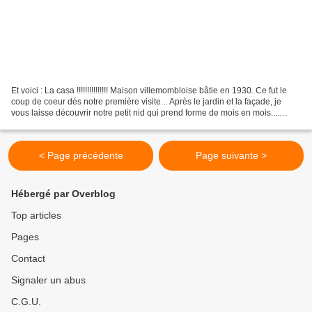
Et voici : La casa !!!!!!!!!!!!!!! Maison villemombloise bâtie en 1930. Ce fut le
coup de coeur dés notre première visite... Après le jardin et la façade, je
vous laisse découvrir notre petit nid qui prend forme de mois en mois....
Commençons la visite...
< Page précédente
Page suivante >
Hébergé par Overblog
Top articles
Pages
Contact
Signaler un abus
C.G.U.