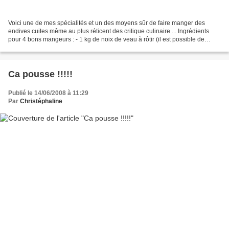
Voici une de mes spécialités et un des moyens sûr de faire manger des
endives cuites même au plus réticent des critique culinaire ... Ingrédients
pour 4 bons mangeurs : - 1 kg de noix de veau à rôtir (il est possible de
remplacer le veau par de la viande...
Ca pousse !!!!!
Publié le 14/06/2008 à 11:29
Par
Christéphaline