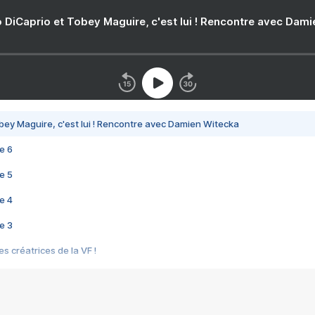
 DiCaprio et Tobey Maguire, c'est lui ! Rencontre avec Dam
bey Maguire, c'est lui ! Rencontre avec Damien Witecka
e 6
e 5
e 4
e 3
s créatrices de la VF !
e 2
e 1