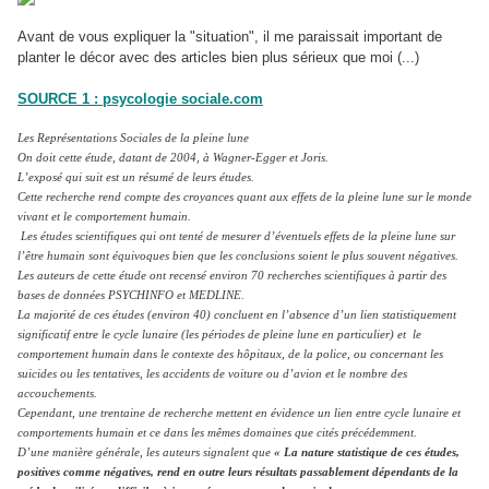
Avant de vous expliquer la "situation", il me paraissait important de
planter le décor avec des articles bien plus sérieux que moi (...)
SOURCE 1 : psycologie sociale.com
Les Représentations Sociales de la pleine lune
On doit cette étude, datant de 2004, à Wagner-Egger et Joris.
L’exposé qui suit est un résumé de leurs études.
Cette recherche rend compte des croyances quant aux effets de la pleine lune sur le monde
vivant et le comportement humain.
Les études scientifiques qui ont tenté de mesurer d’éventuels effets de la pleine lune sur
l’être humain sont équivoques bien que les conclusions soient le plus souvent négatives.
Les auteurs de cette étude ont recensé environ 70 recherches scientifiques à partir des
bases de données PSYCHINFO et MEDLINE.
La majorité de ces études (environ 40) concluent en l’absence d’un lien statistiquement
significatif entre le cycle lunaire (les périodes de pleine lune en particulier) et le
comportement humain dans le contexte des hôpitaux, de la police, ou concernant les
suicides ou les tentatives, les accidents de voiture ou d’avion et le nombre des
accouchements.
Cependant, une trentaine de recherche mettent en évidence un lien entre cycle lunaire et
comportements humain et ce dans les mêmes domaines que cités précédemment.
D’une manière générale, les auteurs signalent que
« La nature statistique de ces études,
positives comme négatives, rend en outre leurs résultats passablement dépendants de la