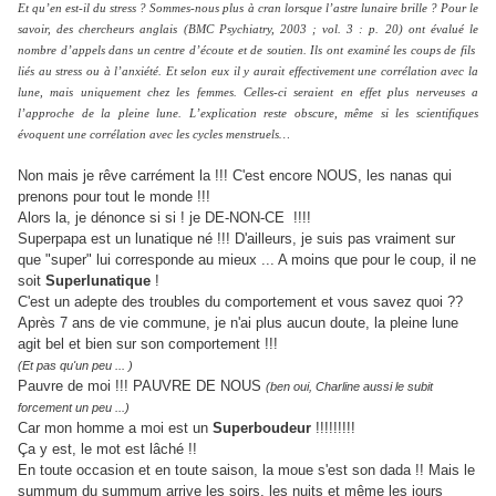
Et qu’en est-il du stress ? Sommes-nous plus à cran lorsque l’astre lunaire brille ? Pour le
savoir, des chercheurs anglais (BMC Psychiatry, 2003 ; vol. 3 : p. 20) ont évalué le
nombre d’appels dans un centre d’écoute et de soutien. Ils ont examiné les coups de fils
liés au stress ou à l’anxiété. Et selon eux il y aurait effectivement une corrélation avec la
lune, mais uniquement chez les femmes. Celles-ci seraient en effet plus nerveuses a
l’approche de la pleine lune. L’explication reste obscure, même si les scientifiques
évoquent une corrélation avec les cycles menstruels…
Non mais je rêve carrément la !!! C'est encore NOUS, les nanas qui
prenons pour tout le monde !!!
Alors la, je dénonce si si ! je DE-NON-CE !!!!
Superpapa est un lunatique né !!! D'ailleurs, je suis pas vraiment sur
que "super" lui corresponde au mieux ... A moins que pour le coup, il ne
soit
Superlunatique
!
C'est un adepte des troubles du comportement et vous savez quoi ??
Après 7 ans de vie commune, je n'ai plus aucun doute, la pleine lune
agit bel et bien sur son comportement !!!
(Et pas qu'un peu ... )
Pauvre de moi !!! PAUVRE DE NOUS
(ben oui, Charline aussi le subit
forcement un peu ...)
Car mon homme a moi est un
Superboudeur
!!!!!!!!!
Ça y est, le mot est lâché !!
En toute occasion et en toute saison, la moue s'est son dada !! Mais le
summum du summum arrive les soirs, les nuits et même les jours