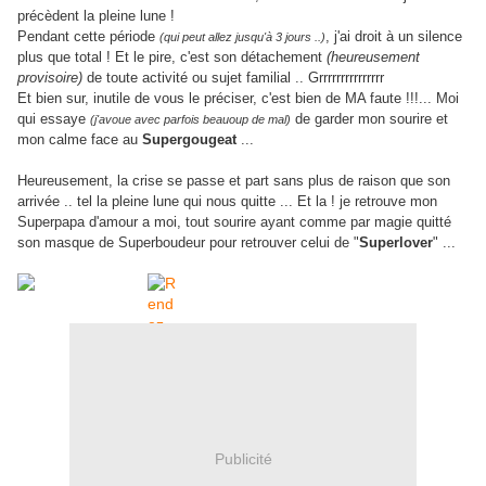
précèdent la pleine lune !
Pendant cette période
, j'ai droit à un silence
(qui peut allez jusqu'à 3 jours ..)
plus que total ! Et le pire, c'est son détachement
(heureusement
provisoire)
de toute activité ou sujet familial .. Grrrrrrrrrrrrrrr
Et bien sur, inutile de vous le préciser, c'est bien de MA faute !!!... Moi
qui essaye
de garder mon sourire et
(j'avoue avec parfois beauoup de mal)
mon calme face au
Supergougeat
...
Heureusement, la crise se passe et part sans plus de raison que son
arrivée .. tel la pleine lune qui nous quitte ... Et la ! je retrouve mon
Superpapa d'amour a moi, tout sourire ayant comme par magie quitté
son masque de Superboudeur pour retrouver celui de "
Superlover
" ...
Publicité