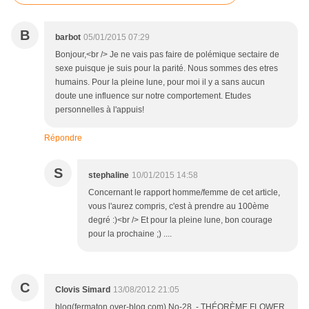
B
barbot
05/01/2015 07:29
Bonjour,<br /> Je ne vais pas faire de polémique sectaire de
sexe puisque je suis pour la parité. Nous sommes des etres
humains. Pour la pleine lune, pour moi il y a sans aucun
doute une influence sur notre comportement. Etudes
personnelles à l'appuis!
Répondre
S
stephaline
10/01/2015 14:58
Concernant le rapport homme/femme de cet article,
vous l'aurez compris, c'est à prendre au 100ème
degré :)<br /> Et pour la pleine lune, bon courage
pour la prochaine ;) ....
C
Clovis Simard
13/08/2012 21:05
blog(fermaton.over-blog.com),No-28. - THÉORÈME FLOWER.