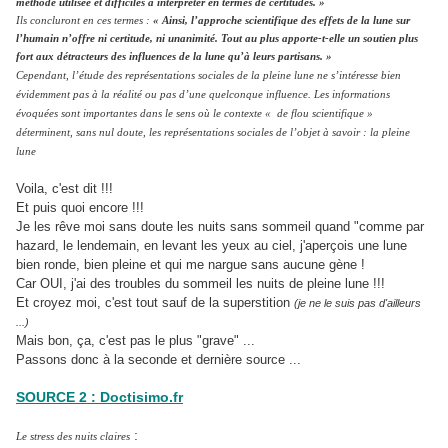
méthode utilisée et difficiles à interpréter en termes de certitudes. »
Ils concluront en ces termes :
« Ainsi, l’approche scientifique des effets de la lune sur
l’humain n’offre ni certitude, ni unanimité. Tout au plus apporte-t-elle un soutien plus
fort aux détracteurs des influences de la lune qu’à leurs partisans. »
Cependant, l’étude des représentations sociales de la pleine lune ne s’intéresse bien
évidemment pas à la réalité ou pas d’une quelconque influence. Les informations
évoquées sont importantes dans le sens où le contexte « de flou scientifique »
déterminent, sans nul doute, les représentations sociales de l’objet à savoir : la pleine
lune
Voila, c'est dit !!!
Et puis quoi encore !!!
Je les rêve moi sans doute les nuits sans sommeil quand "comme par
hazard, le lendemain, en levant les yeux au ciel, j'aperçois une lune
bien ronde, bien pleine et qui me nargue sans aucune gène !
Car OUI, j'ai des troubles du sommeil les nuits de pleine lune !!!
Et croyez moi, c'est tout sauf de la superstition
(je ne le suis pas d'ailleurs
...)
Mais bon, ça, c'est pas le plus "grave" ...
Passons donc à la seconde et dernière source ...
SOURCE 2 : Doctisimo.fr
:
Le stress des nuits claires