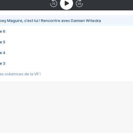
bey Maguire, c'est lui ! Rencontre avec Damien Witecka
e 6
e 5
e 4
e 3
s créatrices de la VF !
e 2
e 1
e Mektoub My Love arrive enfin ! Rencontre avec Shaïn Boumedine et Sal
i : après Toni en famille
elle réalise le bouleversant Dites lui que je l'aime