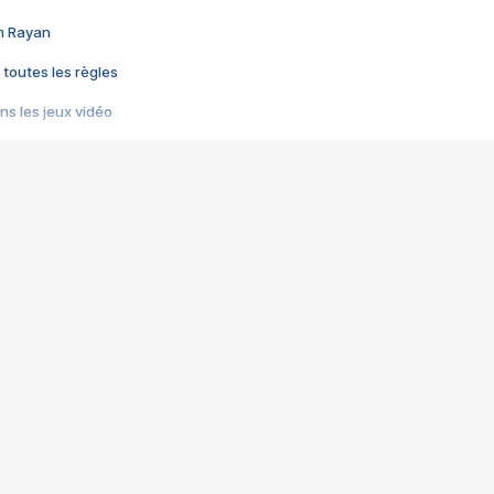
im Rayan
 toutes les règles
s les jeux vidéo
us choquant de Rockstar ? - Le scandale BULLY
e plus moche de Steam
du RÊVE tourne au CAUCHEMAR
pendant 8 heures
it… à tort
umiliés par un jeu vidéo
ire - Final Fantasy 8
ti un empire - Age of Empires
story DOFUS