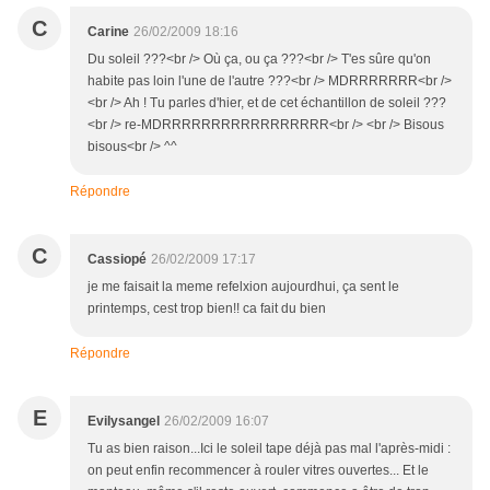
C
Carine
26/02/2009 18:16
Du soleil ???<br /> Où ça, ou ça ???<br /> T'es sûre qu'on
habite pas loin l'une de l'autre ???<br /> MDRRRRRRR<br />
<br /> Ah ! Tu parles d'hier, et de cet échantillon de soleil ???
<br /> re-MDRRRRRRRRRRRRRRRRR<br /> <br /> Bisous
bisous<br /> ^^
Répondre
C
Cassiopé
26/02/2009 17:17
je me faisait la meme refelxion aujourdhui, ça sent le
printemps, cest trop bien!! ca fait du bien
Répondre
E
Evilysangel
26/02/2009 16:07
Tu as bien raison...Ici le soleil tape déjà pas mal l'après-midi :
on peut enfin recommencer à rouler vitres ouvertes... Et le