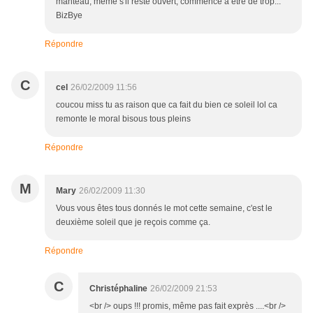
manteau, même s'il reste ouvert, commence a être de trop...
BizBye
Répondre
C
cel
26/02/2009 11:56
coucou miss tu as raison que ca fait du bien ce soleil lol ca
remonte le moral bisous tous pleins
Répondre
M
Mary
26/02/2009 11:30
Vous vous êtes tous donnés le mot cette semaine, c'est le
deuxième soleil que je reçois comme ça.
Répondre
C
Christéphaline
26/02/2009 21:53
<br /> oups !!! promis, même pas fait exprès ....<br />