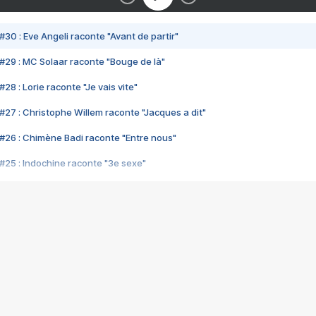
#30 : Eve Angeli raconte "Avant de partir"
#29 : MC Solaar raconte "Bouge de là"
28 : Lorie raconte "Je vais vite"
#27 : Christophe Willem raconte "Jacques a dit"
#26 : Chimène Badi raconte "Entre nous"
#25 : Indochine raconte "3e sexe"
#24 : Zaho raconte "C'est chelou"
#23 : Patrick Bruel raconte "Au café des délices"
#22 : Kyo raconte "Le chemin"
#21 : Nolwenn Leroy raconte "Cassé"
#20 : Patrick Hernandez raconte "Born to be alive"
#19 : Lorie raconte "Près de moi"