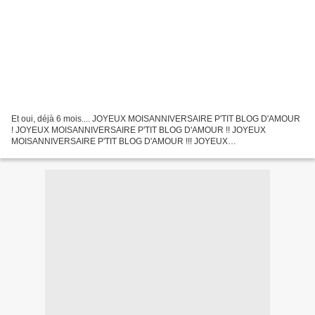
Et oui, déjà 6 mois.... JOYEUX MOISANNIVERSAIRE P'TIT BLOG D'AMOUR
! JOYEUX MOISANNIVERSAIRE P'TIT BLOG D'AMOUR !! JOYEUX
MOISANNIVERSAIRE P'TIT BLOG D'AMOUR !!! JOYEUX
MOIANNIVERSAIRE P'TIT BLOG D'AMOOOOOOOOOUR !!!!!!! Pour moi, c'est
comme si c'était...