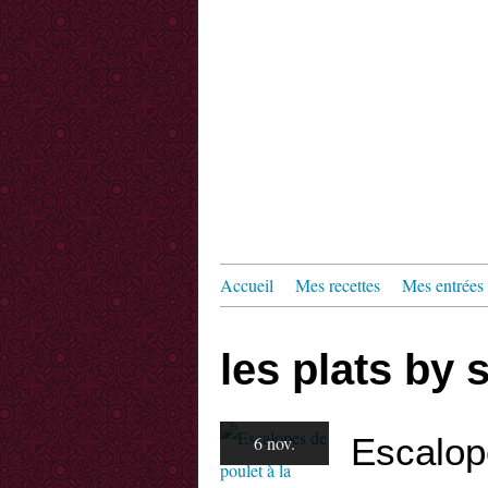
Accueil
Mes recettes
Mes entrées
les plats by 
Escalop
6 nov.