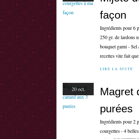
façon
Ingrédients pour 6 p
250 gr. de lardons na
bouquet garni - Sel
recettes vite fait que
LIRE LA SUITE
Magret 
20 oct.
purées
Ingrédients pour 2 p
courgettes - 4 belle