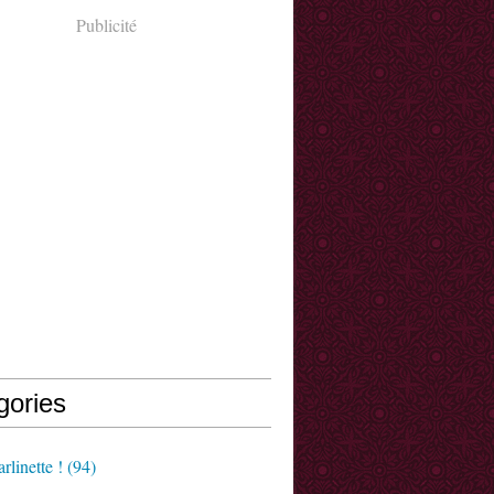
Publicité
gories
rlinette !
(94)