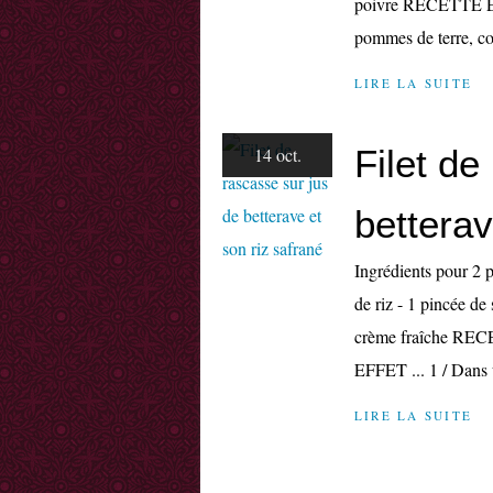
poivre RECETTE E
pommes de terre, cour
LIRE LA SUITE
Filet de
14 oct.
betterav
Ingrédients pour 2 p
de riz - 1 pincée de 
crème fraîche R
EFFET ... 1 / Dans u
LIRE LA SUITE