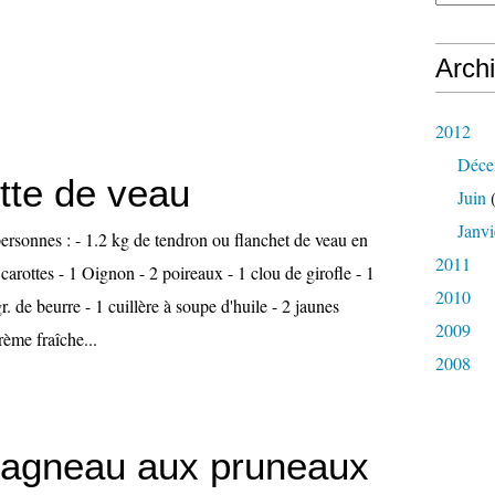
Arch
2012
Déce
tte de veau
Juin
(
Janvi
ersonnes : - 1.2 kg de tendron ou flanchet de veau en
2011
carottes - 1 Oignon - 2 poireaux - 1 clou de girofle - 1
2010
r. de beurre - 1 cuillère à soupe d'huile - 2 jaunes
2009
rème fraîche...
2008
d'agneau aux pruneaux