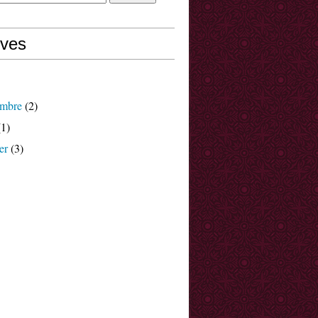
ives
mbre
(2)
1)
er
(3)