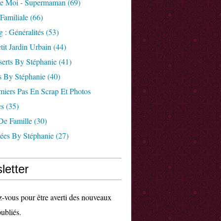
e Moi - Supermaman
(69)
 Familiale
(66)
 : Généralités
(53)
tit Jardin Urbain
(44)
serts By Stéphanie
(41)
s By Stéphanie
(40)
miers Pas En Scrap Et Photos
es
(35)
 De Famille
(30)
rées By Stéphanie
(27)
letter
vous pour être averti des nouveaux
publiés.