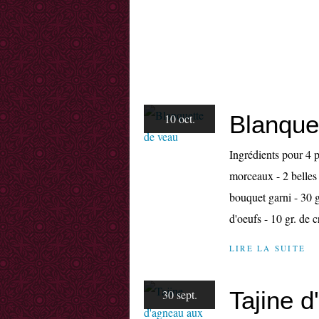
Blanque
10 oct.
Ingrédients pour 4 p
morceaux - 2 belles 
bouquet garni - 30 g
d'oeufs - 10 gr. de c
LIRE LA SUITE
Tajine 
30 sept.