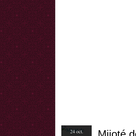
Mijoté 
24 oct.