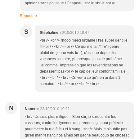
opinions sans politique ! Chapeau !<br /> <br /> <br />
Répondre
S
Stéphaline
30/10/2010 18:47
<br /> <br /> rhooo merci m'dame ! t'es super gentille
!!!!<br /> <br /> <br /> Ce qui me fait "rire" (genre
plutot rire jeune vois-tu ..), c'est que depuis les
vacances scolaire, y'a presque plus de problème ..
j'ai comme l'impression que les revendications ne
dépassent pas<br /> le cap de leur confort familiale ..
<br /> <br /> <br /> On verra ce qu'il en ai dans 1
semaine ...<br /> <br /> <br /> <br />
N
Nanette
23/10/2010 10:31
<br /> Je suis plus mitigée... Bien sûr, je suis contre les
casseurs, contre les lycéens qui prennent ça pour prétexte
pour mettre la rue à feu et à sang...<br /> Mais je n'oublie pas
qu'en manifestant, nos aînés ont gagné beaucoup de choses :