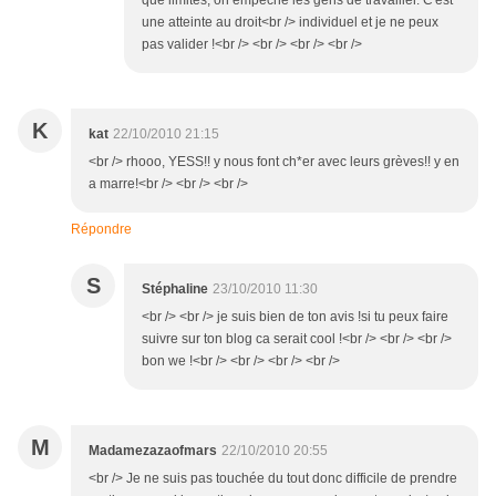
que limites, on empeche les gens de travailler. C'est
une atteinte au droit<br /> individuel et je ne peux
pas valider !<br /> <br /> <br /> <br />
K
kat
22/10/2010 21:15
<br /> rhooo, YESS!! y nous font ch*er avec leurs grèves!! y en
a marre!<br /> <br /> <br />
Répondre
S
Stéphaline
23/10/2010 11:30
<br /> <br /> je suis bien de ton avis !si tu peux faire
suivre sur ton blog ca serait cool !<br /> <br /> <br />
bon we !<br /> <br /> <br /> <br />
M
Madamezazaofmars
22/10/2010 20:55
<br /> Je ne suis pas touchée du tout donc difficile de prendre