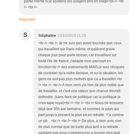
partie meme si je soutiens les usagers pris en otage<br /> <br
/> <br />
Répondre
S
Stéphaline
23/10/2010 11:29
<br /> <br /> Je ne suis pas aussi touchée que ceux
qui travallent sur Paris même, et galèrent grave
chaque jour pour partir bosser, car travaillant sur
toute l'ile de france, j'adapte mon parcourt en
fonction<br /> des evenements MAIS je suis choquée
de contrater qu'a notre époque, et vu la situation, les
gens ne soit pas plus motivés que ca a travailler.<br
/> <br /> <br /> A mon sens y'a rien de plus noble que
de travailler, et c'est une valeur que chacun devrait
defendre. (sans faire de politique car la politique je
m'en tape royal)<br /> <br /> <br /> Nous ne bossons
déjà que 35h par semaine, et sommes le pays qui
part jusqu'a present le plus tot en retraite. Y'a comme
un pb ...<br /> <br /> <br /> De plus, a mon avis, rien
de plus normal que de partir plus tard a la retraite
sachant que nous commencons a bosser plus tard