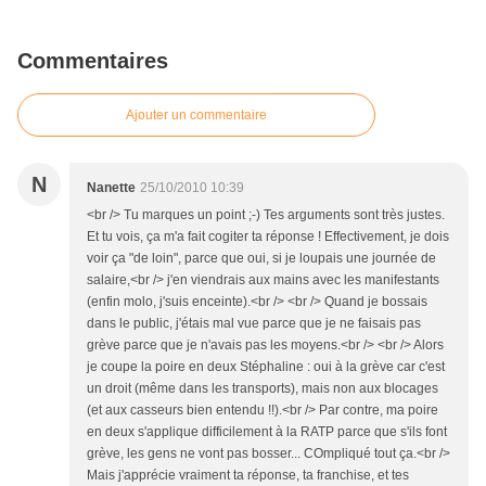
Commentaires
Ajouter un commentaire
N
Nanette
25/10/2010 10:39
<br /> Tu marques un point ;-) Tes arguments sont très justes.
Et tu vois, ça m'a fait cogiter ta réponse ! Effectivement, je dois
voir ça "de loin", parce que oui, si je loupais une journée de
salaire,<br /> j'en viendrais aux mains avec les manifestants
(enfin molo, j'suis enceinte).<br /> <br /> Quand je bossais
dans le public, j'étais mal vue parce que je ne faisais pas
grève parce que je n'avais pas les moyens.<br /> <br /> Alors
je coupe la poire en deux Stéphaline : oui à la grève car c'est
un droit (même dans les transports), mais non aux blocages
(et aux casseurs bien entendu !!).<br /> Par contre, ma poire
en deux s'applique difficilement à la RATP parce que s'ils font
grève, les gens ne vont pas bosser... COmpliqué tout ça.<br />
Mais j'apprécie vraiment ta réponse, ta franchise, et tes