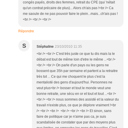
congés payés, droits des femmes, retrait du CPE (qui 'nétait
qu'un contrat précaire de plus)... Alors ch'ais pas !<br /> Ca
me saoule de ne pas pouvoir faire le plein...mais...ch'ais pas !
<br /> <br /> <br />
Répondre
S
Stéphaline
23/10/2010 11:35
<br /> <br /> C'est très juste ce que tu dis mais la le
débat est tout de même loin d'etre le même ...<br />
<br /> <br /> On parle d'un pays ou les gens ne
bossent que 35h par semaine et partent a la retraitre
très tot ... Ce qui me choquent le plus c'est la
mentalioté des gens d'aujourd'hui. Personnes ne
veut plus<br /> bosser et tout le monde veut une
bonne retraite, une sécu en or et tout et tout ...<br />
<br /> <br /> nous sommes des assisté et la valeur du
travail n'existe plus, ce que je déplore vraiment !<br
/> <br /> <br /> <br /> <br /> <br /> Et sinon, sans
faire de politique car je n'aime pas ca, je suis
scandalisée de constater que par des moyens plus