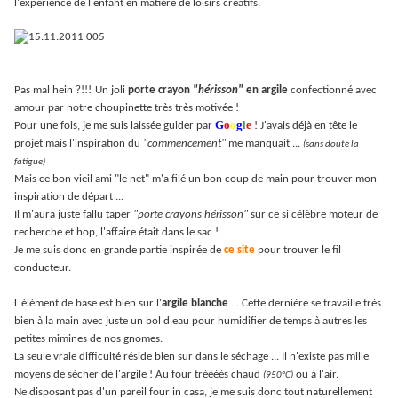
l'expérience de l'enfant en matière de loisirs créatifs.
Pas mal hein ?!!!
Un joli
porte crayon
"hérisson"
en argile
confectionné avec
amour par notre choupinette très très motivée !
G
o
o
g
l
e
Pour une fois, je me suis laissée guider par
! J'avais déjà en tête le
projet mais l'inspiration du
"commencement"
me manquait ...
(sans doute la
fatigue)
Mais ce bon vieil ami "le net" m'a filé un bon coup de main pour trouver mon
inspiration de départ ...
Il m'aura juste fallu taper
"porte crayons hérisson"
sur ce si célèbre moteur de
recherche et hop, l'affaire était dans le sac !
Je me suis donc en grande partie inspirée de
ce site
pour trouver le fil
conducteur.
L'élément de base est bien sur l'
argile blanche
... Cette dernière se travaille très
bien à la main avec juste un bol d'eau pour humidifier de temps à autres les
petites mimines de nos gnomes.
La seule vraie difficulté réside bien sur dans le séchage ... Il n'existe pas mille
moyens de sécher de l'argile ! Au four trèèèès chaud
ou à l'air.
(950°C)
Ne disposant pas d'un pareil four in casa, je me suis donc tout naturellement