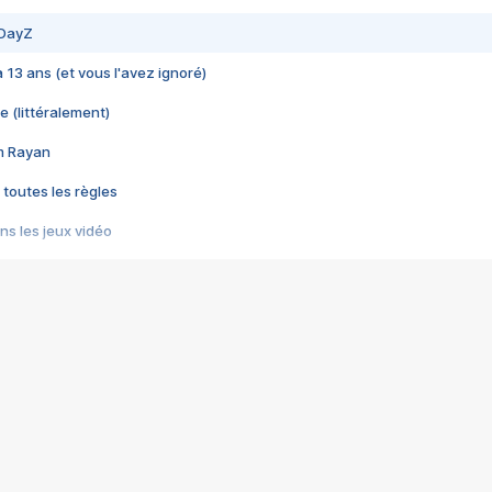
 DayZ
 a 13 ans (et vous l'avez ignoré)
e (littéralement)
im Rayan
 toutes les règles
s les jeux vidéo
us choquant de Rockstar ? - Le scandale BULLY
e plus moche de Steam
du RÊVE tourne au CAUCHEMAR
pendant 8 heures
it… à tort
umiliés par un jeu vidéo