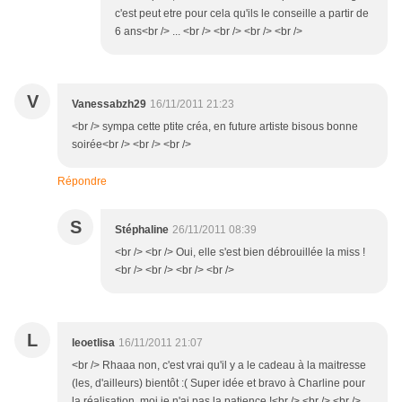
c'est peut etre pour cela qu'ils le conseille a partir de
6 ans<br /> ... <br /> <br /> <br /> <br />
V
Vanessabzh29
16/11/2011 21:23
<br /> sympa cette ptite créa, en future artiste bisous bonne
soirée<br /> <br /> <br />
Répondre
S
Stéphaline
26/11/2011 08:39
<br /> <br /> Oui, elle s'est bien débrouillée la miss !
<br /> <br /> <br /> <br />
L
leoetlisa
16/11/2011 21:07
<br /> Rhaaa non, c'est vrai qu'il y a le cadeau à la maitresse
(les, d'ailleurs) bientôt :( Super idée et bravo à Charline pour
la réalisation, moi je n'ai pas la patience !<br /> <br /> <br />