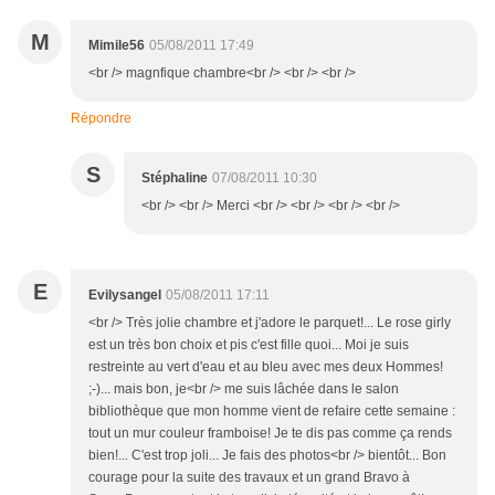
M
Mimile56
05/08/2011 17:49
<br /> magnfique chambre<br /> <br /> <br />
Répondre
S
Stéphaline
07/08/2011 10:30
<br /> <br /> Merci <br /> <br /> <br /> <br />
E
Evilysangel
05/08/2011 17:11
<br /> Très jolie chambre et j'adore le parquet!... Le rose girly
est un très bon choix et pis c'est fille quoi... Moi je suis
restreinte au vert d'eau et au bleu avec mes deux Hommes!
;-)... mais bon, je<br /> me suis lâchée dans le salon
bibliothèque que mon homme vient de refaire cette semaine :
tout un mur couleur framboise! Je te dis pas comme ça rends
bien!... C'est trop joli... Je fais des photos<br /> bientôt... Bon
courage pour la suite des travaux et un grand Bravo à