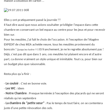
maison à Doudous en carton ...
Elles y ont pratiquement passé la journée !!!
Il faut dire aussi que nous avions souhaiter privilégier l'espace dans cette
chambre en conservant un bel espace au centre pour les jeux et pour recevoir
bien sur.
Pour les meubles, j'ai fait le choix de l'occasion. A l'exception de l'étagère
EXPEDIT de chez IKEA achetée neuve, tous les meubles proviennent du
boncoin !
Et franchement, je ne le regrette absolument pas !
(jusqu'au lustre !!!)
Déjà, c'est pas dit que dans 5 ans, ces meubles lui plaisent encore et d'autre
part, ca donne vraiment un style unique et inimitable. Tout ca, pour bien sur
un budget plus que raisonnable.
Resta plus qu'a finir :
-
Le couloir
: C'est en bonne voie.
-
Les WC
: idem
-
Notre Chambre
: Presque terminée à l'exception des placards qui ne seront
réalisés qu'en septembre
-
La chambre de
"petite sœur"
: Pas le temps de tout faire, on se contentera
juste d'une petite rénovation des sols.