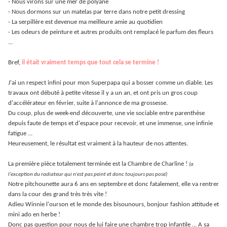
- Nous virons sur une mer de polyane
- Nous dormons sur un matelas par terre dans notre petit dressing
- La serpillère est devenue ma meilleure amie au quotidien
- Les odeurs de peinture et autres produits ont remplacé le parfum des fleurs
...
Bref,
il était vraiment temps que tout cela se termine !
J'ai un respect infini pour mon Superpapa qui a bosser comme un diable. Les
travaux ont débuté à petite vitesse il y a un an, et ont pris un gros coup
d'accélérateur en février, suite à l'annonce de ma grossesse.
Du coup, plus de week-end découverte, une vie sociable entre parenthèse
depuis faute de temps et d'espace pour recevoir, et une immense, une infinie
fatigue ...
Heureusement, le résultat est vraiment à la hauteur de nos attentes.
La première pièce totalement terminée est la Chambre de Charline !
(a
l'exception du radiateur qui n'est pas peint et donc toujours pas posé)
Notre pitchounette aura 6 ans en septembre et donc fatalement, elle va rentrer
dans la cour des grand très très vite !
Adieu Winnie l'ourson et le monde des bisounours, bonjour fashion attitude et
mini ado en herbe !
Donc pas question pour nous de lui faire une chambre trop infantile ... A sa