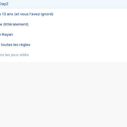
 DayZ
 a 13 ans (et vous l'avez ignoré)
e (littéralement)
im Rayan
 toutes les règles
s les jeux vidéo
us choquant de Rockstar ? - Le scandale BULLY
e plus moche de Steam
du RÊVE tourne au CAUCHEMAR
pendant 8 heures
it… à tort
umiliés par un jeu vidéo
ire - Final Fantasy 8