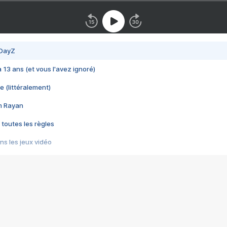
 DayZ
 a 13 ans (et vous l'avez ignoré)
e (littéralement)
im Rayan
 toutes les règles
s les jeux vidéo
us choquant de Rockstar ? - Le scandale BULLY
e plus moche de Steam
du RÊVE tourne au CAUCHEMAR
pendant 8 heures