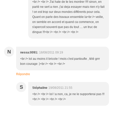
<br /> <br /> J'ai hate de te les montrer !!!! sinon, en
parlé ne sert a rien. j'ai deja essayer mais rien n'y fait
! on est trop sur deux mondes différents pour cela.
Quant on parle des travaux ensemble la<br /> veille,
on semble en accord et quand ca commence, on
s'apercoit souvent que pas du tout .... un truc de
dingue !!!<br /> <br /> <br /> <br />
N
nessa:0091:
18/08/2011 09:19
<br /> lol au moins il bricole ! mois c'est pantoufle , télé grrr
bon courage :)<br /> <br /> <br />
Répondre
S
Stéphaline
19/08/2011 21:55
<br /> <br /> lol ! a non, ca, je ne le supporterai pas !!!
<br /> <br /> <br /> <br />