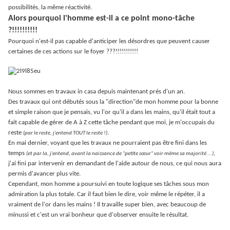
possibilités, la même réactivité.
Alors pourquoi l'homme est-il a ce point mono-tâche
?!!!!!!!!!!
Pourquoi n'est-il pas capable d'anticiper les désordres que peuvent causer
certaines de ces actions sur le foyer ???!!!!!!!!!!!
Nous sommes en travaux in casa depuis maintenant prés d'un an.
Des travaux qui ont débutés sous la "direction"de mon homme pour la bonne
et simple raison que je pensais, vu l'or qu'il a dans les mains, qu'il était tout a
fait capable de gérer de A à Z cette tâche pendant que moi, je m'occupais du
reste
.
(par le reste, j'entend TOUT le reste !)
En mai dernier, voyant que les travaux ne pourraient pas être fini dans les
temps
,
(et par la, j'entend, avant la naissance de "petite sœur" voir même sa majorité ...)
j'ai fini par intervenir en demandant de l'aide autour de nous, ce qui nous aura
permis d'avancer plus vite.
Cependant, mon homme a poursuivi en toute logique ses tâches sous mon
admiration la plus totale. Car il faut bien le dire, voir même le répéter, il a
vraiment de l'or dans les mains ! Il travaille super bien, avec beaucoup de
minussi et c'est un vrai bonheur que d'observer ensuite le résultat.