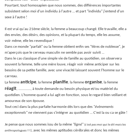
Pourtant, tout homosapien que nous sommes, des différences importantes
subsistent selon moi d'un individu à l'autre ... et part "individu" j'entend d'un
sexe à l'autre !
Il est vrai qu'au 21ème siècle, la femme a beaucoup changé. Elle travaille, elle a
des envies, des désirs, des opinions, et la plupart du temps, elle les assume,
voir même, elle les revendique !
Dans ce monde "parfait" ou la femme obtient enfin ses "titres de noblesse", je
m'aperçois que le cerveau masculin ne semble pas avoir suivit ...
Dans le cas classique d'une simple vie de famille au quotidien, on observera
souvent la femme, telle une mère louve, réagir voir même anticiper sur les
besoins de sa petite famille, avec une vivacité laissant souvent l'homme sur le
carreau.
anticipe
planifie
organise
La femme
, la femme
, la femme
, la femme
réagit
, .............., à toute demande ou besoin physique et/ou matériel du
quotidien. L'homme quand a lui agit en fonction, sous le regard bien veillant et
amoureux de son épouse.
Tout ceci dans la plus parfaite harmonie dés lors que des
"évènements
exceptionnels"
ne viennent pas s'intégrer au quotidien ... C'est la ou ca se gâte !
Je pense que nous sommes issu de la même
"ligné"
(c'est pas moi qui le dit mais les
, avec les mêmes aptitudes cérébrales et donc les mêmes
anthropologues !!!)