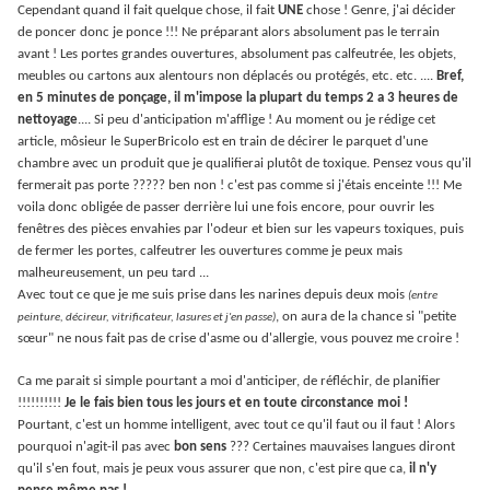
Cependant quand il fait quelque chose, il fait
UNE
chose ! Genre, j'ai décider
de poncer donc je ponce !!! Ne préparant alors absolument pas le terrain
avant ! Les portes grandes ouvertures, absolument pas calfeutrée, les objets,
meubles ou cartons aux alentours non déplacés ou protégés, etc. etc. ....
Bref,
en 5 minutes de ponçage, il m'impose la plupart du temps 2 a 3 heures de
nettoyage
.... Si peu d'anticipation m'afflige ! Au moment ou je rédige cet
article, môsieur le SuperBricolo est en train de décirer le parquet d'une
chambre avec un produit que je qualifierai plutôt de toxique. Pensez vous qu'il
fermerait pas porte ????? ben non ! c'est pas comme si j'étais enceinte !!! Me
voila donc obligée de passer derrière lui une fois encore, pour ouvrir les
fenêtres des pièces envahies par l'odeur et bien sur les vapeurs toxiques, puis
de fermer les portes, calfeutrer les ouvertures comme je peux mais
malheureusement, un peu tard ...
Avec tout ce que je me suis prise dans les narines depuis deux mois
(entre
, on aura de la chance si "petite
peinture, décireur, vitrificateur, lasures et j'en passe)
sœur" ne nous fait pas de crise d'asme ou d'allergie, vous pouvez me croire !
Ca me parait si simple pourtant a moi d'anticiper, de réfléchir, de planifier
!!!!!!!!!!
Je le fais bien tous les jours et en toute circonstance moi !
Pourtant, c'est un homme intelligent, avec tout ce qu'il faut ou il faut ! Alors
pourquoi n'agit-il pas avec
bon sens
??? Certaines mauvaises langues diront
qu'il s'en fout, mais je peux vous assurer que non, c'est pire que ca,
il n'y